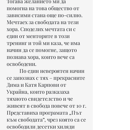
Тогава желанието ми да
помогна на това общество от
зависими стана още по-силно.
Мечтаех за свободата на тези
хора. Споделих мечтата си с
един от менторите в този
тренинг и той ми каза, че има
начин да се помогне, защото
познава хора, които вече са
освободени.
По един невероятен начин
се запознах с тях – прекрасните
Дима и Катя Карпови от
Украйна, които разказаха
тяхното свидетелство и че
живеят в свобода повече от 10 г.
Представиха програмата „Път
към свободата“, чрез която са се
освободили десетки хиляди