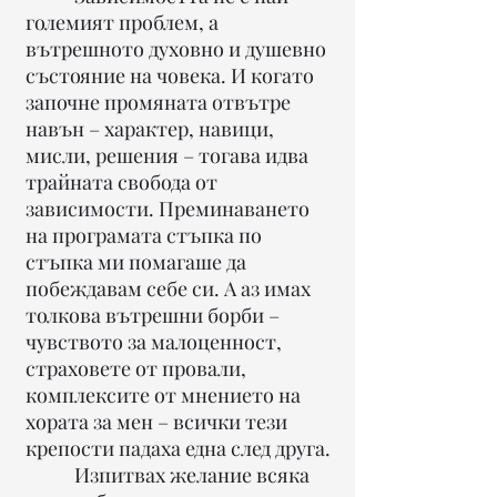
големият проблем, а
вътрешното духовно и душевно
състояние на човека. И когато
започне промяната отвътре
навън – характер, навици,
мисли, решения – тогава идва
трайната свобода от
зависимости. Преминаването
на програмата стъпка по
стъпка ми помагаше да
побеждавам себе си. А аз имах
толкова вътрешни борби –
чувството за малоценност,
страховете от провали,
комплексите от мнението на
хората за мен – всички тези
крепости падаха една след друга.
Изпитвах желание всяка