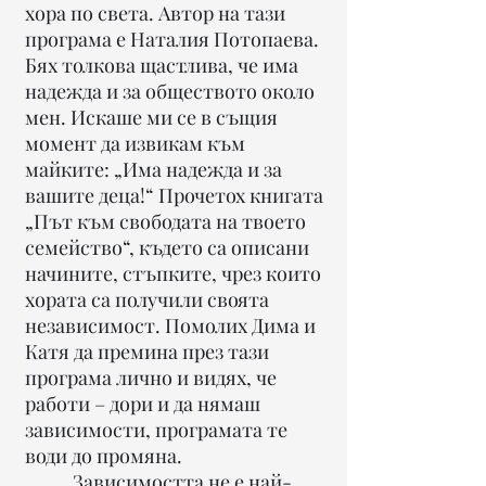
хора по света. Автор на тази
програма е Наталия Потопаева.
Бях толкова щастлива, че има
надежда и за обществото около
мен. Искаше ми се в същия
момент да извикам към
майките: „Има надежда и за
вашите деца!“ Прочетох книгата
„Път към свободата на твоето
семейство“, където са описани
начините, стъпките, чрез които
хората са получили своята
независимост. Помолих Дима и
Катя да премина през тази
програма лично и видях, че
работи – дори и да нямаш
зависимости, програмата те
води до промяна.
Зависимостта не е най-