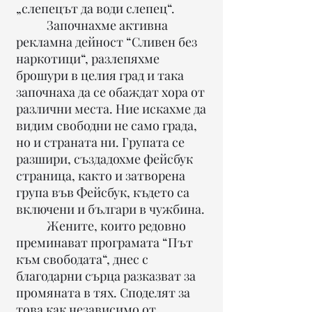
„слепецът да води слепец“.
Започнахме активна
рекламна дейност “Сливен без
наркотици“, разлепяхме
брошури в целия град и така
започнаха да се обаждат хора от
различни места. Ние искахме да
видим свободни не само града,
но и страната ни. Групата се
разшири, създадохме фейсбук
страница, както и затворена
група във Фейсбук, където са
включени и българи в чужбина.
Жените, които редовно
преминават програмата “Път
към свободата“, днес с
благодарни сърца разказват за
промяната в тях. Споделят за
това как независимо от