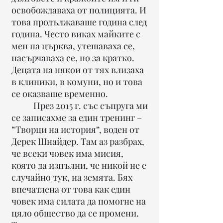
освобождаваха от полицията. И
това продължаваше година след
година. Често виках майките с
мен на църква, утешаваха се,
насърчаваха се, но за кратко.
Децата на някои от тях влизаха
в клиники, в комуни, но и това
се оказваше временно.
През 2015 г. със съпруга ми
се записахме за един тренинг –
“Творци на история“, воден от
Дерек Шнайдер. Там аз разбрах,
че всеки човек има мисия,
която да изпълни, че никой не е
случайно тук, на земята. Бях
впечатлена от това как един
човек има силата да помогне на
цяло общество да се промени.