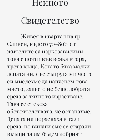
Нейното
Свидетелство
Живея в квартал на гр.
Сливен, където 70–80% от
жителите са наркозависими –
това е почти във всяка втора,
трета къща. Когато бяха малки
децата ни, със съпруга ми често
си мислехме да напуснем това
място, защото не беше добрата
среда за тяхното израстване.
Така се стекоха
обстоятелствата, че останахме.
Децата ни пораснаха в тази
среда, но винаги сме се старали
вкъщи да им бъдем добрият