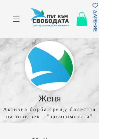
Женя
Активна борба срещу болестта
на този век - "зависимостта"