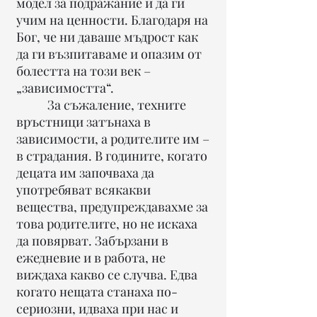
модел за подражание и да ги
учим на ценности. Благодаря на
Бог, че ни даваше мъдрост как
да ги възпитаваме и опазим от
болестта на този век –
„зависимостта“.
За съжаление, техните
връстници затънаха в
зависимости, а родителите им –
в страдания. В годините, когато
децата им започваха да
употребяват всякакви
вещества, предупреждавахме за
това родителите, но не искаха
да повярват. Забързани в
ежедневие и в работа, не
виждаха какво се случва. Едва
когато нещата станаха по-
сериозни, идваха при нас и