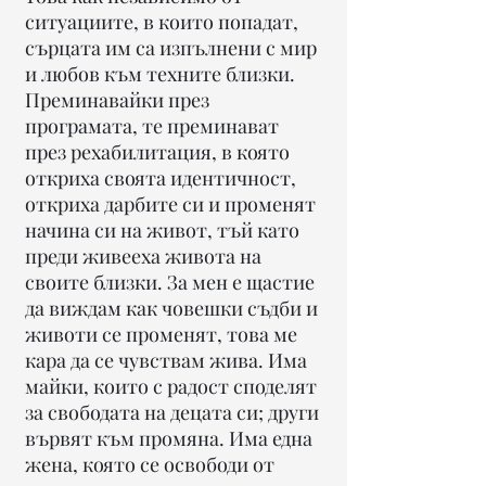
ситуациите, в които попадат,
сърцата им са изпълнени с мир
и любов към техните близки.
Преминавайки през
програмата, те преминават
през рехабилитация, в която
откриха своята идентичност,
откриха дарбите си и променят
начина си на живот, тъй като
преди живееха живота на
своите близки. За мен е щастие
да виждам как човешки съдби и
животи се променят, това ме
кара да се чувствам жива. Има
майки, които с радост споделят
за свободата на децата си; други
вървят към промяна. Има една
жена, която се освободи от