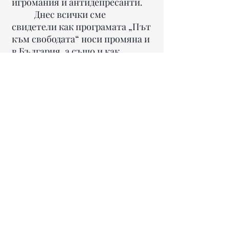
игромания и антидепресанти.
Днес всички сме
свидетели как програмата „Път
към свободата“ носи промяна и
в България, а също и как
промяната на един човек може
да промени цяло общество.
Лично за себе си осъзнах, че
съм носител на промяна и че
всеки човек може да бъде
фактор за промяна. Показвайки
на човека как се справяш с
проблема, ти ставаш пример за
него. Тази промяна я нося
навсякъде – в семейството, на
работа, в магазина, на кафе.
Понякога дори не е нужно да
говоря, а едно присъствие е
достатъчно да промени