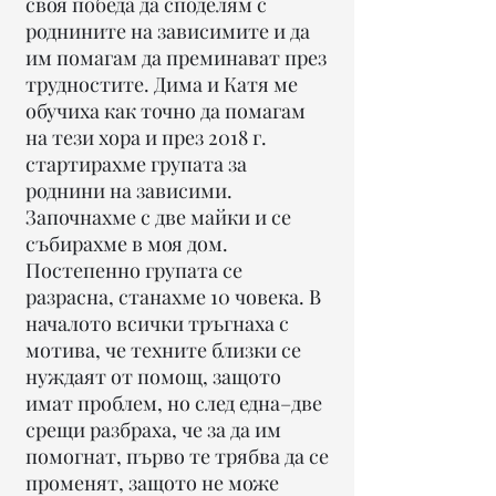
своя победа да споделям с
роднините на зависимите и да
им помагам да преминават през
трудностите. Дима и Катя ме
обучиха как точно да помагам
на тези хора и през 2018 г.
стартирахме групата за
роднини на зависими.
Започнахме с две майки и се
събирахме в моя дом.
Постепенно групата се
разрасна, станахме 10 човека. В
началото всички тръгнаха с
мотива, че техните близки се
нуждаят от помощ, защото
имат проблем, но след една–две
срещи разбраха, че за да им
помогнат, първо те трябва да се
променят, защото не може