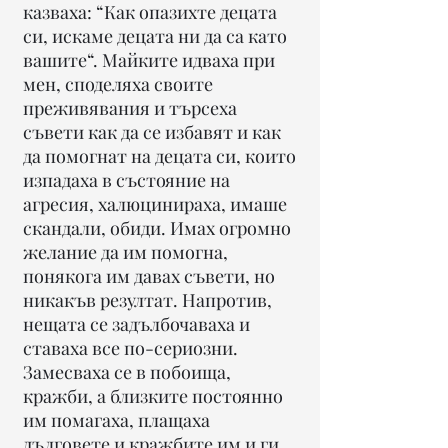
казваха: “Как опазихте децата
си, искаме децата ни да са като
вашите“. Майките идваха при
мен, споделяха своите
преживявания и търсеха
съвети как да се избавят и как
да помогнат на децата си, които
изпадаха в състояние на
агресия, халюцинираха, имаше
скандали, обиди. Имах огромно
желание да им помогна,
понякога им давах съвети, но
никакъв резултат. Напротив,
нещата се задълбочаваха и
ставаха все по-сериозни.
Замесваха се в побоища,
кражби, а близките постоянно
им помагаха, плащаха
дълговете и кражбите им и ги