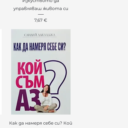
Изкуството да
управляваш живота си
Цена
7,67 €
Бърз преглед
Как да намеря себе си? Кой