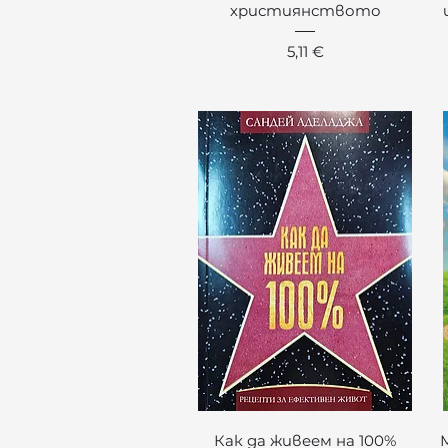
християнството
Цена
5,11 €
Бърз преглед
Как да живеем на 100%