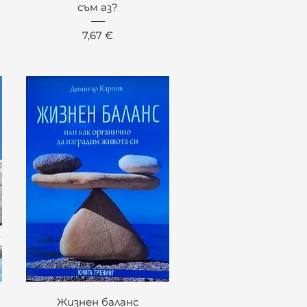
съм аз?
Цена
7,67 €
Бърз преглед
Жизнен баланс