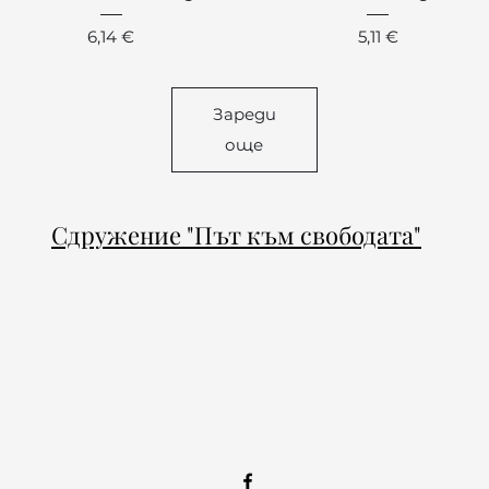
Цена
Цена
6,14 €
5,11 €
Зареди
още
Сдружение "Път към свободата"