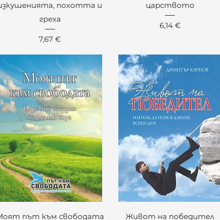
изкушенията, похотта и
царството
греха
Цена
6,14 €
Цена
7,67 €
Бърз преглед
Бърз преглед
Моят път към свободата
Живот на победител