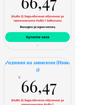
66,47€
66,47
(Ниво 2) Задълбочено обучение за
преминалите Ниво 1 Зависими
Валиден за един месец
Купете сега
Уроци всеки едни ден
Домашна работа
Роднини на зависими (Ниво
2)
66,47€
66,47
€
(Ниво 2) Задълбочено обучение за
преминалите Ниво 1