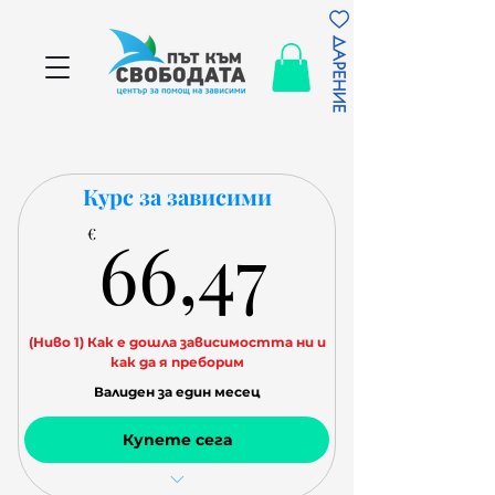
Курс за зависими
66,47€
66,47
€
(Ниво 1) Как е дошла зависимостта ни и
как да я преборим
Валиден за един месец
Купете сега
Уроци всеки едни ден