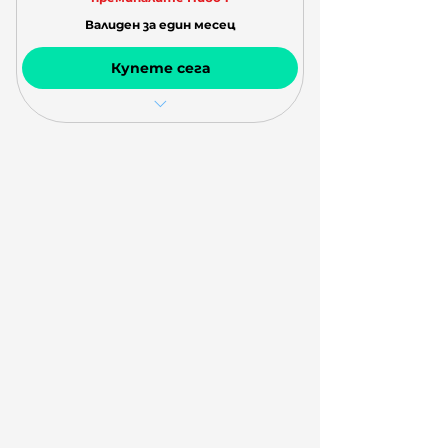
Валиден за един месец
Купете сега
Видео урок (около 1 час) веднъж
седмично
Домашна работа