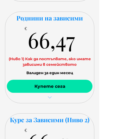
Домашна работа
Роднини на зависими
66,47€
66,47
€
(Ниво 1) Как да постъпвате, ако имате
зависими в семейството
Валиден за един месец
Купете сега
Видео урок (около 1 час) веднъж
седмично
Домашна работа
Курс за Зависими (Ниво 2)
€